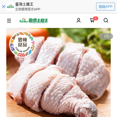
臺灣土雞王
開啟APP
立刻使用官方APP
0
1
/
1