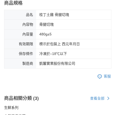
商品規格
品名
桂丁土雞 骨腿切塊
內容物
骨腿切塊
內容量
480g±5
有效期限
標示於包裝上 西元年月日
保存條件
冷凍於–18℃以下
製造商
凱馨實業股份有限公司
客服
商品相關分類 (3)
查看全部
生鮮系列