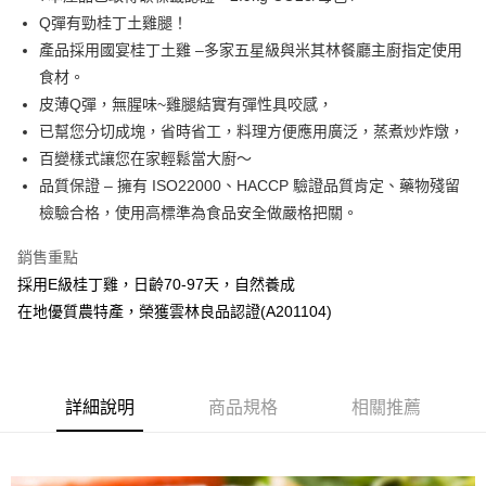
Q彈有勁桂丁土雞腿！
AFTEE先享後付
產品採用國宴桂丁土雞 –多家五星級與米其林餐廳主廚指定使用
相關說明
食材。
【關於「AFTEE先享後付」】
ATM付款
AFTEE先享後付是「在收到商品之後才付款」的支付方式。 讓您購物簡單
皮薄Q彈，無腥味~雞腿結實有彈性具咬感，
便利好安心！
已幫您分切成塊，省時省工，料理方便應用廣泛，蒸煮炒炸燉，
１．簡單：不需註冊會員、不需綁卡、不需儲值。
運送方式
百變樣式讓您在家輕鬆當大廚～
２．便利：只要手機號碼，簡訊認證，即可結帳。
３．安心：先確認商品／服務後，再付款。
品質保證 – 擁有 ISO22000、HACCP 驗證品質肯定、藥物殘留
冷凍宅配
檢驗合格，使用高標準為食品安全做嚴格把關。
每筆NT$190，滿NT$2,000(含以上)免運費
【「AFTEE先享後付」結帳流程】
１．於結帳方式選擇「AFTEE先享後付」後，將跳轉至「AFTEE先享後付」
離島冷凍宅配
銷售重點
結帳頁面，進行簡訊認證並確認金額後，即可完成結帳。
２．訂單成立數日內，您將收到繳費通知簡訊。
採用E級桂丁雞，日齡70-97天，自然養成
每筆NT$190，滿NT$2,000(含以上)免運費
３．收到繳費通知簡訊後14天內，點擊此簡訊中的連結，可透過四大超商／
在地優質農特產，榮獲雲林良品認證(A201104)
ATM／網路銀行／等多元方式進行付款，方視為交易完成。
※ 請注意：結帳手續完成當下不需立刻繳費，但若您需要取消訂單，請聯絡
購買商品的店家。未經商家同意取消之訂單仍視為有效，需透過AFTEE先享
後付繳納相關費用。
※ 交易是否成功請以「AFTEE先享後付 」之結帳頁面顯示為準，若有關於
詳細說明
商品規格
相關推薦
是否繳費成功／繳費後需取消欲退款等相關疑問，請聯繫「AFTEE先享後付
客戶支援中心」
https://netprotections.freshdesk.com/support/home
【注意事項】