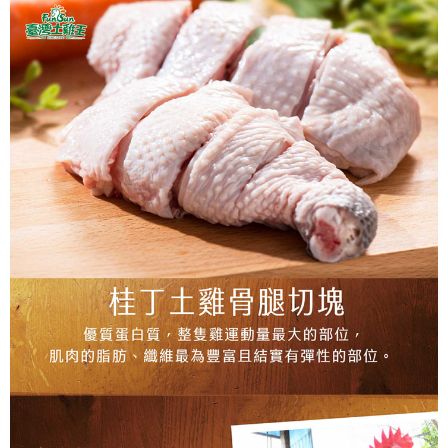
１．透過由恩沛科技股份有限公司提供之「AFTEE先享後付」服務完成之交
易，需依本服務之必要範圍內提供個人資料，並將交易相關給付款項請求債
權轉讓予恩沛科技股份有限公司。
２．關於個人資料處理事宜，請瀏覽以下網址：
https://aftee.tw/terms/#terms3
３．未成年的使用者請事先徵得法定代理人或監護人之同意方可使用
「AFTEE先享後付」，若未經同意申辦者引起之損失，本公司不負相關責
任。
４．使用「AFTEE先享後付」時，將依據個別帳號之用戶狀況，依本公司即
時審查核予不同之上限額度；若仍有額度不足之情形，本公司將視審查結果
請求用戶進行身份認證。
５．嚴禁一人註冊多個帳號或使用他人資訊註冊。若發現惡意使用之情形，
恩沛科技股份有限公司將有權停止該用戶之使用額度並採取法律行動。