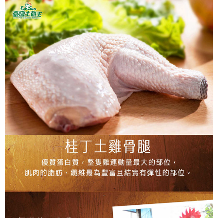
１．透過由恩沛科技股份有限公司提供之「AFTEE先享後付」服務完成之交
易，需依本服務之必要範圍內提供個人資料，並將交易相關給付款項請求債
權轉讓予恩沛科技股份有限公司。
２．關於個人資料處理事宜，請瀏覽以下網址：
https://aftee.tw/terms/#terms3
３．未成年的使用者請事先徵得法定代理人或監護人之同意方可使用
「AFTEE先享後付」，若未經同意申辦者引起之損失，本公司不負相關責
任。
４．使用「AFTEE先享後付」時，將依據個別帳號之用戶狀況，依本公司即
時審查核予不同之上限額度；若仍有額度不足之情形，本公司將視審查結果
請求用戶進行身份認證。
５．嚴禁一人註冊多個帳號或使用他人資訊註冊。若發現惡意使用之情形，
恩沛科技股份有限公司將有權停止該用戶之使用額度並採取法律行動。