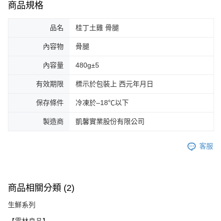
商品規格
品名
桂丁土雞 骨腿
內容物
骨腿
內容量
480g±5
有效期限
標示於包裝上 西元年月日
保存條件
冷凍於–18℃以下
製造商
凱馨實業股份有限公司
客服
商品相關分類 (2)
生鮮系列
【雲林良品】