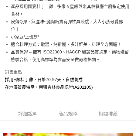
產品採用國宴桂丁土雞 –多家五星級與米其林餐廳主廚指定使用
AFTEE先享後付
食材。
相關說明
皮薄Q彈，無腥味~腿肉結實有彈性具咬感，大人小孩最愛部
【關於「AFTEE先享後付」】
ATM付款
AFTEE先享後付是「在收到商品之後才付款」的支付方式。 讓您購物簡單
位！
便利好安心！
小家庭/上班族/
１．簡單：不需註冊會員、不需綁卡、不需儲值。
運送方式
適合料理方式：燉湯、烤雞腿，多汁鮮美，料理全方面喔！
２．便利：只要手機號碼，簡訊認證，即可結帳。
３．安心：先確認商品／服務後，再付款。
品質保證 – 擁有 ISO22000、HACCP 驗證品質肯定、藥物殘留
冷凍宅配
檢驗合格，使用高標準為食品安全做嚴格把關。
每筆NT$190，滿NT$2,000(含以上)免運費
【「AFTEE先享後付」結帳流程】
１．於結帳方式選擇「AFTEE先享後付」後，將跳轉至「AFTEE先享後付」
離島冷凍宅配
銷售重點
結帳頁面，進行簡訊認證並確認金額後，即可完成結帳。
２．訂單成立數日內，您將收到繳費通知簡訊。
採用E級桂丁雞，日齡70-97天，自然養成
每筆NT$190，滿NT$2,000(含以上)免運費
３．收到繳費通知簡訊後14天內，點擊此簡訊中的連結，可透過四大超商／
在地優質農特產，榮獲雲林良品認證(A201105)
ATM／網路銀行／等多元方式進行付款，方視為交易完成。
※ 請注意：結帳手續完成當下不需立刻繳費，但若您需要取消訂單，請聯絡
購買商品的店家。未經商家同意取消之訂單仍視為有效，需透過AFTEE先享
後付繳納相關費用。
※ 交易是否成功請以「AFTEE先享後付 」之結帳頁面顯示為準，若有關於
詳細說明
商品規格
相關推薦
是否繳費成功／繳費後需取消欲退款等相關疑問，請聯繫「AFTEE先享後付
客戶支援中心」
https://netprotections.freshdesk.com/support/home
【注意事項】