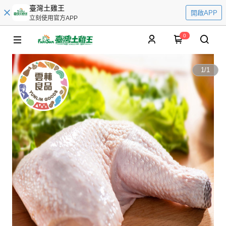
臺灣土雞王
開啟APP
立刻使用官方APP
0
1
/
1