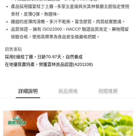
產品採用國宴桂丁土雞 –多家五星級與米其林餐廳主廚指定使用
AFTEE先享後付
食材，皮薄Q彈，無腥味~
相關說明
雞翅的皮薄肉滑嫩、多汁不乾柴。富含膠質，肉質結實飽滿。
【關於「AFTEE先享後付」】
ATM付款
AFTEE先享後付是「在收到商品之後才付款」的支付方式。 讓您購物簡單
品質保證 – 擁有 ISO22000、HACCP 驗證品質肯定、藥物殘留
便利好安心！
檢驗合格，使用高標準為食品安全做嚴格把關。
１．簡單：不需註冊會員、不需綁卡、不需儲值。
運送方式
２．便利：只要手機號碼，簡訊認證，即可結帳。
銷售重點
３．安心：先確認商品／服務後，再付款。
冷凍宅配
採用E級桂丁雞，日齡70-97天，自然養成
每筆NT$190，滿NT$2,000(含以上)免運費
【「AFTEE先享後付」結帳流程】
在地優質農特產，榮獲雲林良品認證(A201108)
１．於結帳方式選擇「AFTEE先享後付」後，將跳轉至「AFTEE先享後付」
離島冷凍宅配
結帳頁面，進行簡訊認證並確認金額後，即可完成結帳。
２．訂單成立數日內，您將收到繳費通知簡訊。
每筆NT$190，滿NT$2,000(含以上)免運費
３．收到繳費通知簡訊後14天內，點擊此簡訊中的連結，可透過四大超商／
ATM／網路銀行／等多元方式進行付款，方視為交易完成。
詳細說明
商品規格
相關推薦
※ 請注意：結帳手續完成當下不需立刻繳費，但若您需要取消訂單，請聯絡
購買商品的店家。未經商家同意取消之訂單仍視為有效，需透過AFTEE先享
後付繳納相關費用。
※ 交易是否成功請以「AFTEE先享後付 」之結帳頁面顯示為準，若有關於
是否繳費成功／繳費後需取消欲退款等相關疑問，請聯繫「AFTEE先享後付
客戶支援中心」
https://netprotections.freshdesk.com/support/home
【注意事項】