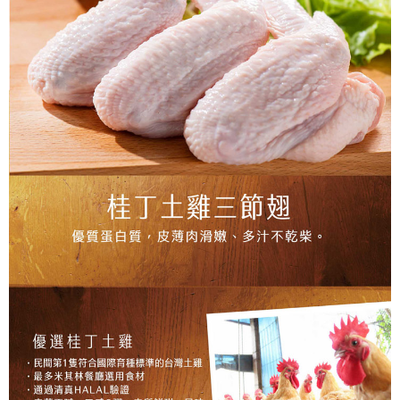
１．透過由恩沛科技股份有限公司提供之「AFTEE先享後付」服務完成之交
易，需依本服務之必要範圍內提供個人資料，並將交易相關給付款項請求債
權轉讓予恩沛科技股份有限公司。
２．關於個人資料處理事宜，請瀏覽以下網址：
https://aftee.tw/terms/#terms3
３．未成年的使用者請事先徵得法定代理人或監護人之同意方可使用
「AFTEE先享後付」，若未經同意申辦者引起之損失，本公司不負相關責
任。
４．使用「AFTEE先享後付」時，將依據個別帳號之用戶狀況，依本公司即
時審查核予不同之上限額度；若仍有額度不足之情形，本公司將視審查結果
請求用戶進行身份認證。
５．嚴禁一人註冊多個帳號或使用他人資訊註冊。若發現惡意使用之情形，
恩沛科技股份有限公司將有權停止該用戶之使用額度並採取法律行動。