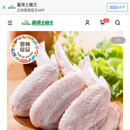
臺灣土雞王
開啟APP
立刻使用官方APP
0
1
/
1