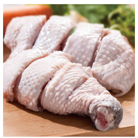
※ 交易是否成功請以「AFTEE先享後付 」之結帳頁面顯示為準，若有關於
是否繳費成功／繳費後需取消欲退款等相關疑問，請聯繫「AFTEE先享後付
客戶支援中心」
https://netprotections.freshdesk.com/support/home
【注意事項】
１．透過由恩沛科技股份有限公司提供之「AFTEE先享後付」服務完成之交
易，需依本服務之必要範圍內提供個人資料，並將交易相關給付款項請求債
權轉讓予恩沛科技股份有限公司。
２．關於個人資料處理事宜，請瀏覽以下網址：
https://aftee.tw/terms/#terms3
３．未成年的使用者請事先徵得法定代理人或監護人之同意方可使用
「AFTEE先享後付」，若未經同意申辦者引起之損失，本公司不負相關責
任。
４．使用「AFTEE先享後付」時，將依據個別帳號之用戶狀況，依本公司即
時審查核予不同之上限額度；若仍有額度不足之情形，本公司將視審查結果
請求用戶進行身份認證。
５．嚴禁一人註冊多個帳號或使用他人資訊註冊。若發現惡意使用之情形，
恩沛科技股份有限公司將有權停止該用戶之使用額度並採取法律行動。