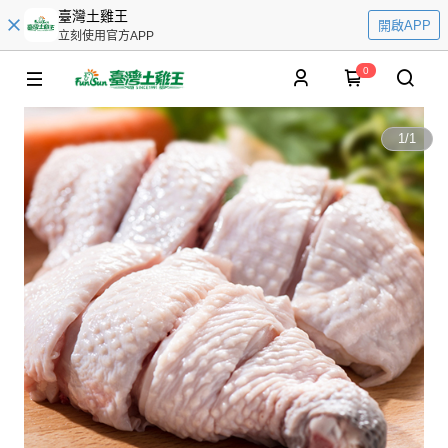
臺灣土雞王
開啟APP
立刻使用官方APP
0
1
/
1