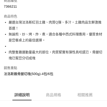
商品編號
Apple Pay
7366211
悠遊付
商品特色
Google Pay
嚴選台灣法洛斯紅羽土雞、肉質Q彈、多汁，土雞肉品生鮮激推
首選！
AFTEE先享後付
無論煎、炒、烤、炸、煮，適合各種中西式料理應用，優質食材
相關說明
是您餐桌上的最佳選擇。
【關於「AFTEE先享後付」】
ATM付款
AFTEE先享後付是「在收到商品之後才付款」的支付方式。 讓您購物簡單
便利好安心！
肉整隻雞運動量最大的部位，肉質緊實有彈性具咬感已，骨腿切
１．簡單：不需註冊會員、不需綁卡、不需儲值。
運送方式
塊已幫您分切成塊
２．便利：只要手機號碼，簡訊認證，即可結帳。
３．安心：先確認商品／服務後，再付款。
冷凍宅配
銷售重點
每筆NT$190，滿NT$2,000(含以上)免運費
【「AFTEE先享後付」結帳流程】
法洛斯雞骨腿切塊(500g)-4包/6包
１．於結帳方式選擇「AFTEE先享後付」後，將跳轉至「AFTEE先享後付」
精選優惠組免運
結帳頁面，進行簡訊認證並確認金額後，即可完成結帳。
２．訂單成立數日內，您將收到繳費通知簡訊。
免運費
３．收到繳費通知簡訊後14天內，點擊此簡訊中的連結，可透過四大超商／
ATM／網路銀行／等多元方式進行付款，方視為交易完成。
離島冷凍宅配
詳細說明
商品規格
相關推薦
※ 請注意：結帳手續完成當下不需立刻繳費，但若您需要取消訂單，請聯絡
每筆NT$190，滿NT$2,000(含以上)免運費
購買商品的店家。未經商家同意取消之訂單仍視為有效，需透過AFTEE先享
後付繳納相關費用。