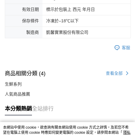
有效日期
標示於包裝上 西元 年月日
保存條件
冷凍於–18℃以下
製造商
凱馨實業股份有限公司
客服
商品相關分類 (4)
查看全部
生鮮系列
人氣商品推薦
本分類熱銷
全站排行
本網站中使用 cookie，欲查詢有關本網站使用 cookie 方式之詳情，及若您不希
熱門標籤
望在電腦上使用 cookie 時應如何變更電腦的 cookie 設定，請參閱本網站「
隱私