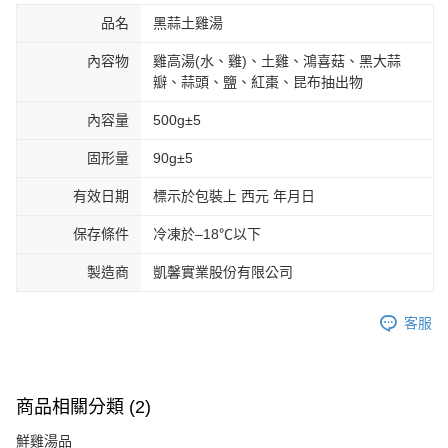
１．透過由恩沛科技股份有限公司提供之「AFTEE先享後付」服務完成之交
品名
黑蒜土雞湯
易，需依本服務之必要範圍內提供個人資料，並將交易相關給付款項請求債
權轉讓予恩沛科技股份有限公司。
２．關於個人資料處理事宜，請瀏覽以下網址：
內容物
雞高湯(水、雞)、土雞、鴻喜菇、黑大蒜
https://aftee.tw/terms/#terms3
瓣、蒜頭、鹽、紅棗、昆布抽出物
３．未成年的使用者請事先徵得法定代理人或監護人之同意方可使用
「AFTEE先享後付」，若未經同意申辦者引起之損失，本公司不負相關責
內容量
500g±5
任。
４．使用「AFTEE先享後付」時，將依據個別帳號之用戶狀況，依本公司即
固形量
90g±5
時審查核予不同之上限額度；若仍有額度不足之情形，本公司將視審查結果
請求用戶進行身份認證。
有效日期
標示於包裝上 西元 年月日
５．嚴禁一人註冊多個帳號或使用他人資訊註冊。若發現惡意使用之情形，
恩沛科技股份有限公司將有權停止該用戶之使用額度並採取法律行動。
保存條件
冷凍於–18℃以下
製造商
凱馨實業股份有限公司
客服
商品相關分類 (2)
鮮雞湯品