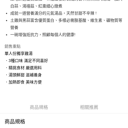
白蒜、鴻禧菇、紅棗細心燉煮
AFTEE先享後付
成就一道營養滿分的元氣湯品，天然甘甜不辛辣 !
相關說明
土雞與黑蒜富含優質蛋白、多樣必需胺基酸、維生素、礦物質等
【關於「AFTEE先享後付」】
ATM付款
AFTEE先享後付是「在收到商品之後才付款」的支付方式。 讓您購物簡單
營養
便利好安心！
一碗增強抵抗力，照顧每個人的健康!
１．簡單：不需註冊會員、不需綁卡、不需儲值。
運送方式
２．便利：只要手機號碼，簡訊認證，即可結帳。
銷售重點
３．安心：先確認商品／服務後，再付款。
冷凍宅配
單人份獨享雞湯
每筆NT$190，滿NT$2,000(含以上)免運費
【「AFTEE先享後付」結帳流程】
．3種口味 滿足不同喜好
１．於結帳方式選擇「AFTEE先享後付」後，將跳轉至「AFTEE先享後付」
離島冷凍宅配
．精挑食材 嚴選用料
結帳頁面，進行簡訊認證並確認金額後，即可完成結帳。
２．訂單成立數日內，您將收到繳費通知簡訊。
．湯頭鮮甜 滋補養身
每筆NT$190，滿NT$2,000(含以上)免運費
３．收到繳費通知簡訊後14天內，點擊此簡訊中的連結，可透過四大超商／
．加熱即食 美味方便
ATM／網路銀行／等多元方式進行付款，方視為交易完成。
※ 請注意：結帳手續完成當下不需立刻繳費，但若您需要取消訂單，請聯絡
購買商品的店家。未經商家同意取消之訂單仍視為有效，需透過AFTEE先享
後付繳納相關費用。
※ 交易是否成功請以「AFTEE先享後付 」之結帳頁面顯示為準，若有關於
商品規格
相關推薦
是否繳費成功／繳費後需取消欲退款等相關疑問，請聯繫「AFTEE先享後付
客戶支援中心」
https://netprotections.freshdesk.com/support/home
商品規格
【注意事項】